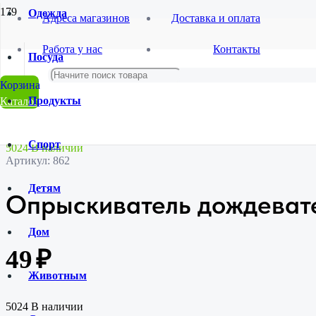
Одежда
Адреса магазинов
Доставка и оплата
Главная
Работа у нас
Контакты
Магазин
Посуда
Товары для Сада и Дачи
Садовый инструмент и инвентарь
Опрыскиватель дождеватель SL-14527-2
Продукты
Каталог
Спорт
5024 В наличии
Артикул:
862
Детям
Опрыскиватель дождевате
Дом
49
₽
Животным
5024 В наличии