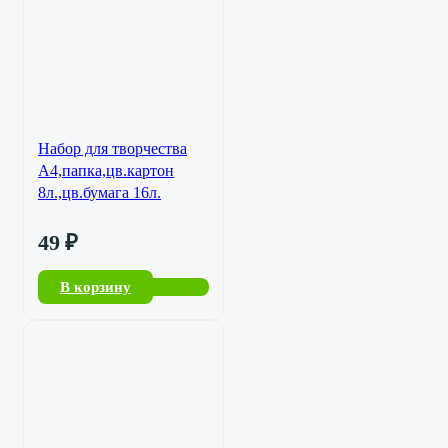
Набор для творчества
А4,папка,цв.картон
8л.,цв.бумага 16л.
49
₽
В корзину