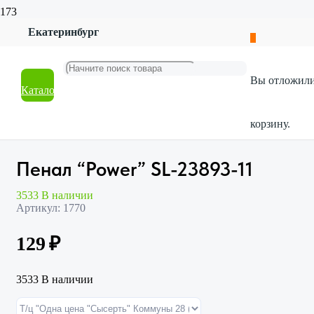
Екатеринбург
Главная
Магазин
Канцтовары
Вы отложил
Товары для школы
Каталог
Пенал “Power” SL-23893-11
корзину.
Пенал “Power” SL-23893-11
3533 В наличии
Артикул:
1770
129
₽
3533 В наличии