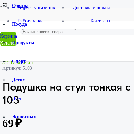
Одежда
Адреса магазинов
Доставка и оплата
Главная
Работа у нас
Контакты
Магазин
Посуда
Товары для дома
Домашний текстиль
Подушка на стул тонкая с завязками SL-34791-103
Продукты
Каталог
Спорт
812 В наличии
Артикул:
5103
Детям
Подушка на стул тонкая с
103
Дом
Животным
69
₽