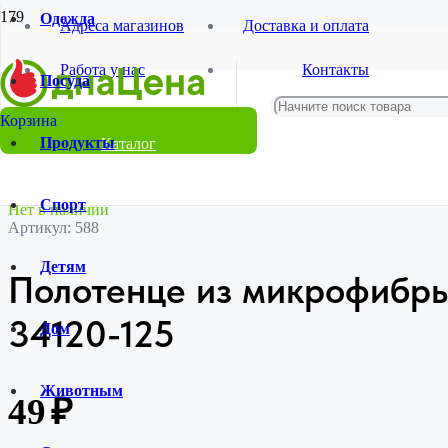
Одежда
Адреса магазинов
Доставка и оплата
Главная
Работа у нас
Контакты
Магазин
Посуда
Посуда
Столовые приборы
Полотенце из микрофибры с рисунком SL-34120-125
Продукты
Каталог
Спорт
Нет в наличии
Артикул:
588
Детям
Полотенце из микрофибры
34120-125
Дом
Животным
49
₽