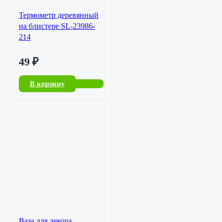
Термометр деревянный
на блистере SL-23986-
214
49
₽
В корзину
Ваза для декора