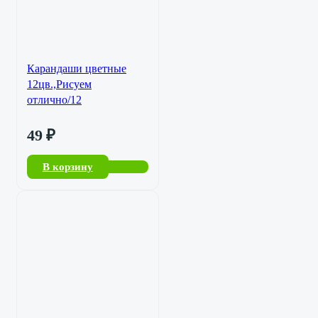
Карандаши цветные
12цв.,Рисуем
отлично/12
49
₽
В корзину