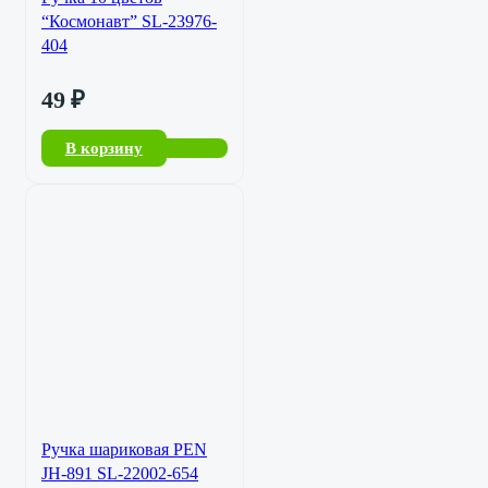
“Космонавт” SL-23976-
404
49
₽
В корзину
Ручка шариковая PEN
JH-891 SL-22002-654