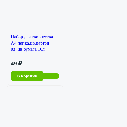
Набор для творчества
А4,папка,цв.картон
8л.,цв.бумага 16л.
49
₽
В корзину