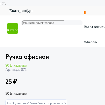
Екатеринбург
Главная
Магазин
Канцтовары
Вы отложил
Товары для школы
Каталог
Ручка офисная
корзину.
Ручка офисная
90 В наличии
Артикул:
871
25
₽
90 В наличии