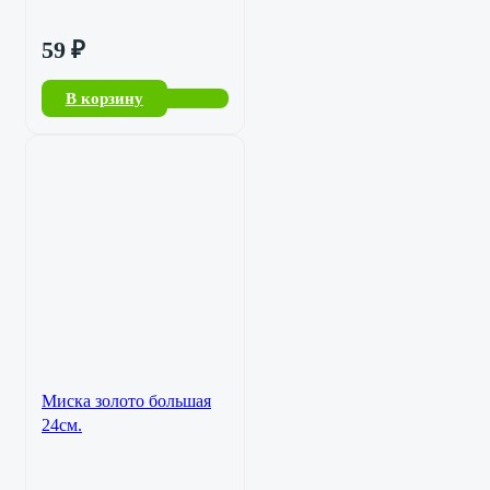
59
₽
В корзину
Миска золото большая
24см.