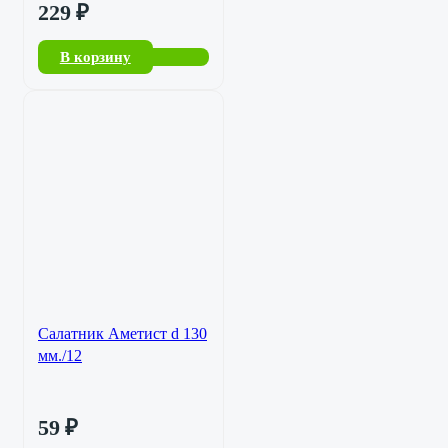
229
₽
В корзину
Салатник Аметист d 130
мм./12
59
₽