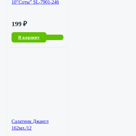
10″Соты” SL-7901-246
199
₽
В корзину
Салатник Джангл
162мл./12