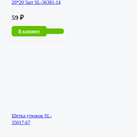
20*20 5шт SL-36381-14
59
₽
В корзину
Щетка утюжок SL-
35017-67