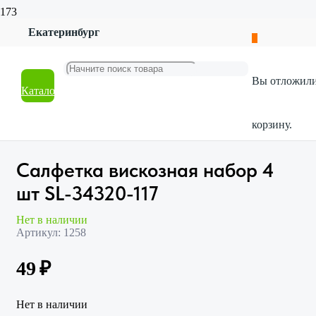
Екатеринбург
Главная
Магазин
Хозтовары
Вы отложил
Все для уборки
Каталог
Салфетка вискозная набор 4 шт SL-34320-117
корзину.
Салфетка вискозная набор 4
шт SL-34320-117
Нет в наличии
Артикул:
1258
49
₽
Нет в наличии