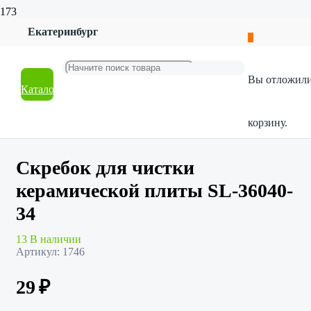
Екатеринбург
Главная
Магазин
Посуда
Вы отложил
Кухонные принадлежности
Каталог
Скребок для чистки керамической плиты SL-36040-34
корзину.
Скребок для чистки
керамической плиты SL-36040-
34
13 В наличии
Артикул:
1746
29
₽