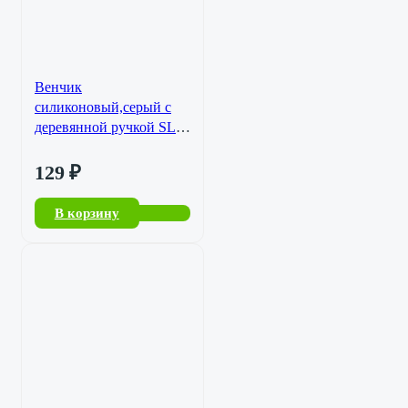
Венчик
силиконовый,серый с
деревянной ручкой SL-
34343-606
129
₽
В корзину