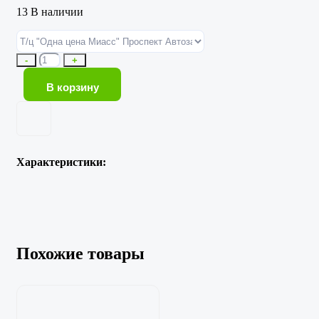
13 В наличии
Количество
-
+
товара
Скребок
В корзину
для
чистки
керамической
плиты
SL-
36040-
Характеристики:
34
Похожие товары