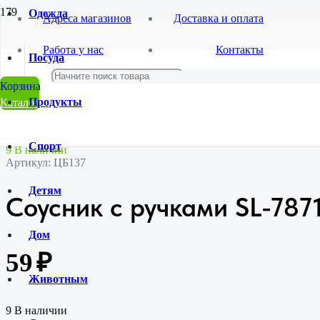
Одежда
Адреса магазинов
Доставка и оплата
Главная
Работа у нас
Контакты
Магазин
Посуда
Посуда
Столовая посуда
Соусник с ручками SL-7871-196
Продукты
Каталог
Спорт
9 В наличии
Артикул:
ЦБ137
Детям
Соусник с ручками SL-787
Дом
59
₽
Животным
9 В наличии