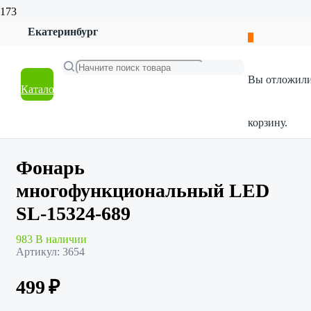
Екатеринбург
Главная
Магазин
Товары для дома
Вы отложил
Электротовары
Каталог
Фонарь многофункциональный LED SL-15324-689
корзину.
Фонарь
многофункциональный LED
SL-15324-689
983 В наличии
Артикул:
3654
499
₽