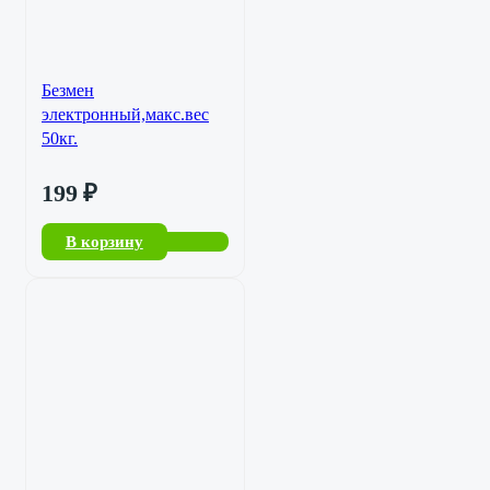
Безмен
электронный,макс.вес
50кг.
199
₽
В корзину