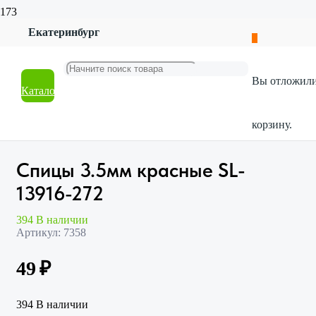
Екатеринбург
Главная
Магазин
Хобби и творчество
Вы отложил
Вязание
Каталог
Спицы 3.5мм красные SL-13916-272
корзину.
Спицы 3.5мм красные SL-
13916-272
394 В наличии
Артикул:
7358
49
₽
394 В наличии