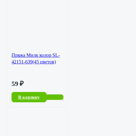
Пряжа Милк колор SL-
42151-639(45 цветов)
59
₽
В корзину