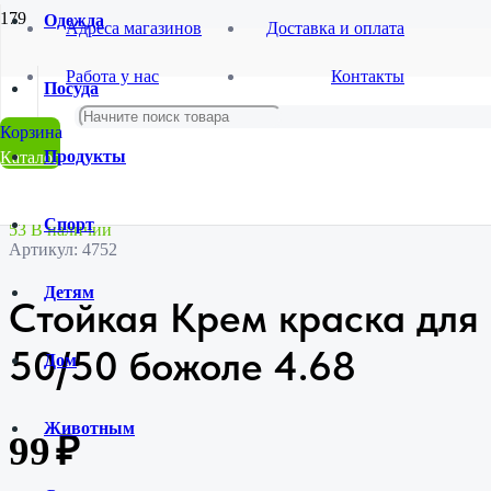
Одежда
Адреса магазинов
Доставка и оплата
Главная
Работа у нас
Контакты
Магазин
Посуда
Красота и гигиена
Косметика
Стойкая Крем краска для волос Ultima Color 50/50 божоле 4.68
Продукты
Каталог
Спорт
53 В наличии
Артикул:
4752
Детям
Стойкая Крем краска для 
50/50 божоле 4.68
Дом
Животным
99
₽