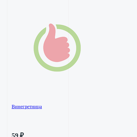
Винегретница
59
₽