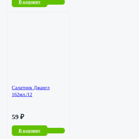
В корзину
Салатник Джангл
162мл./12
59
₽
В корзину