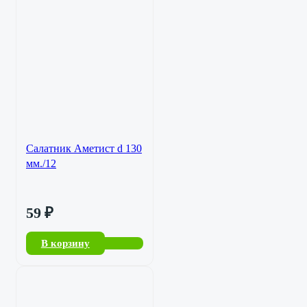
Салатник Аметист d 130
мм./12
59
₽
В корзину