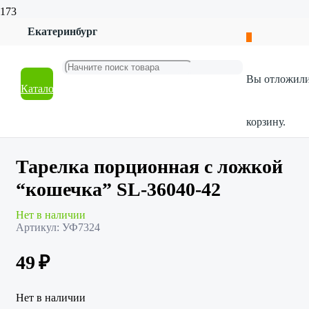
Екатеринбург
Главная
Магазин
Посуда
Вы отложил
Столовая посуда
Каталог
Тарелка порционная с ложкой “кошечка” SL-36040-42
корзину.
Тарелка порционная с ложкой
“кошечка” SL-36040-42
Нет в наличии
Артикул:
УФ7324
49
₽
Нет в наличии