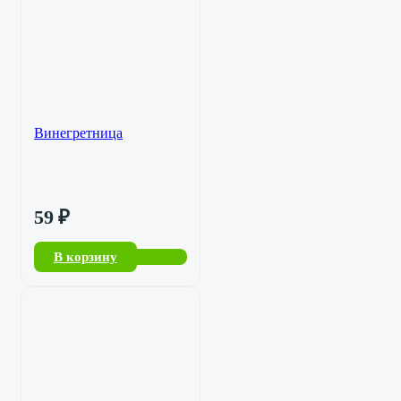
Винегретница
59
₽
В корзину