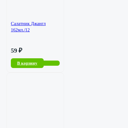
Салатник Джангл
162мл./12
59
₽
В корзину