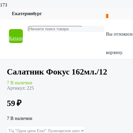
Екатеринбург
Главная
Магазин
Посуда
Вы отложил
Столовая посуда
Каталог
Салатник Фокус 162мл./12
корзину.
Салатник Фокус 162мл./12
7 В наличии
Артикул:
225
59
₽
7 В наличии