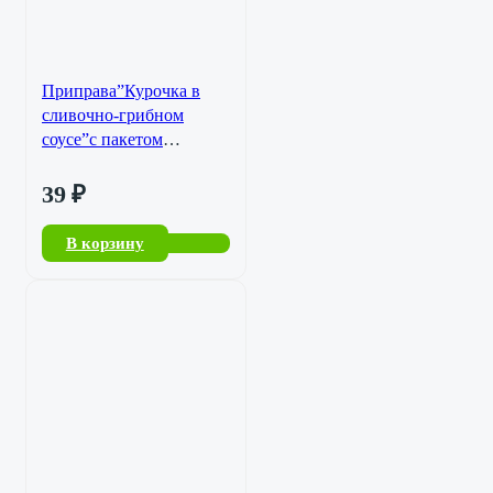
Приправа”Курочка в
сливочно-грибном
соусе”с пакетом
ТМ”Доктор
Вкус”30гр./45
39
₽
В корзину