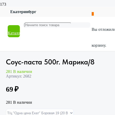
Екатеринбург
Главная
Магазин
Продукты и напитки
Вы отложил
Соусы, майонезы, специи
Каталог
Соус-паста 500г. Марика/8
корзину.
Соус-паста 500г. Марика/8
281 В наличии
Артикул:
2682
69
₽
281 В наличии