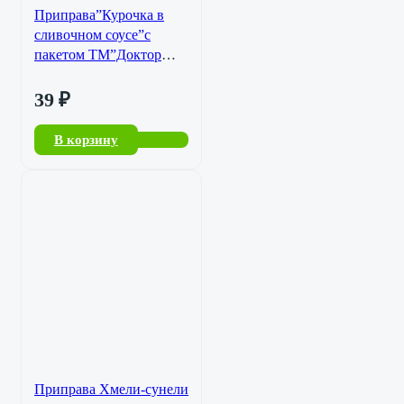
Приправа”Курочка в
сливочном соусе”с
пакетом ТМ”Доктор
Вкус”30гр./45
39
₽
В корзину
Приправа Хмели-сунели