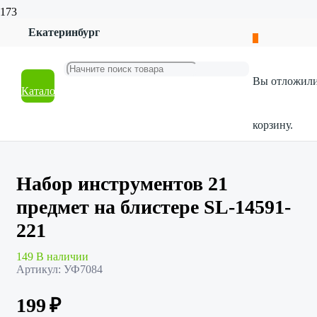
Екатеринбург
Главная
Магазин
Хозтовары
Вы отложил
Строительство и ремонт
Каталог
Набор инструментов 21 предмет на блистере SL-14591-
221
корзину.
Набор инструментов 21
предмет на блистере SL-14591-
221
149 В наличии
Артикул:
УФ7084
199
₽