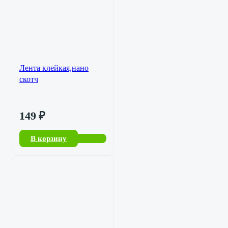
Лента клейкая,нано
скотч
149
₽
В корзину