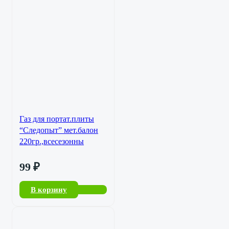
Газ для портат.плиты
“Следопыт” мет.балон
220гр.,всесезонны
99
₽
В корзину