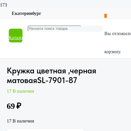
Екатеринбург
Главная
Магазин
Посуда
Вы отложил
Кружки
Каталог
Кружка цветная ,черная матоваяSL-7901-87
корзину.
Кружка цветная ,черная
матоваяSL-7901-87
17 В наличии
69
₽
17 В наличии