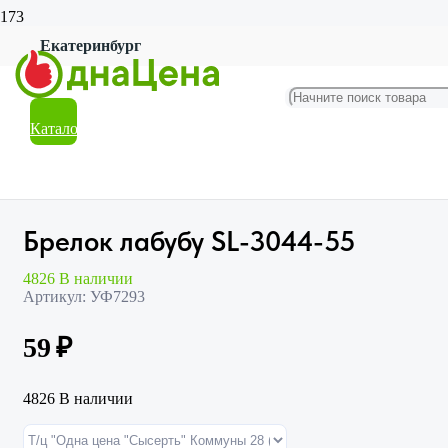
Екатеринбург
Главная
Магазин
Красота и гигиена
Аксессуары
Каталог
Брелок лабубу SL-3044-55
Брелок лабубу SL-3044-55
4826 В наличии
Артикул:
УФ7293
59
₽
4826 В наличии