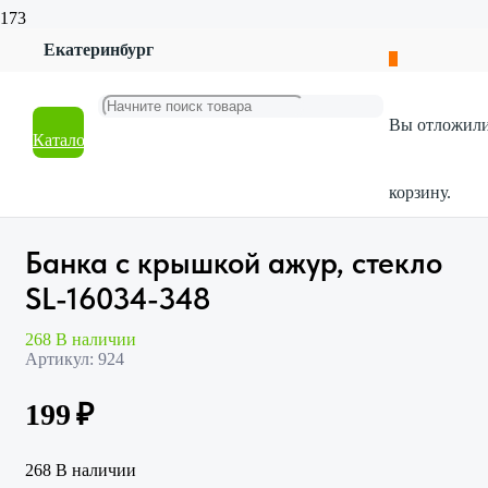
Екатеринбург
Главная
Магазин
Посуда
Вы отложил
Хранение продуктов
Каталог
Банка с крышкой ажур, стекло SL-16034-348
корзину.
Банка с крышкой ажур, стекло
SL-16034-348
268 В наличии
Артикул:
924
199
₽
268 В наличии