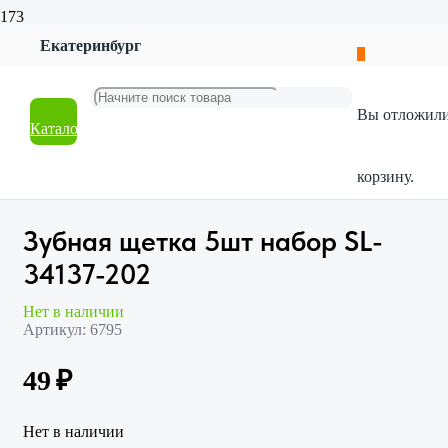
Екатеринбург
Главная
Магазин
Красота и гигиена
Вы отложил
Уход за полостью рта
Каталог
Зубная щетка 5шт набор SL-34137-202
корзину.
Зубная щетка 5шт набор SL-
34137-202
Нет в наличии
Артикул:
6795
49
₽
Нет в наличии