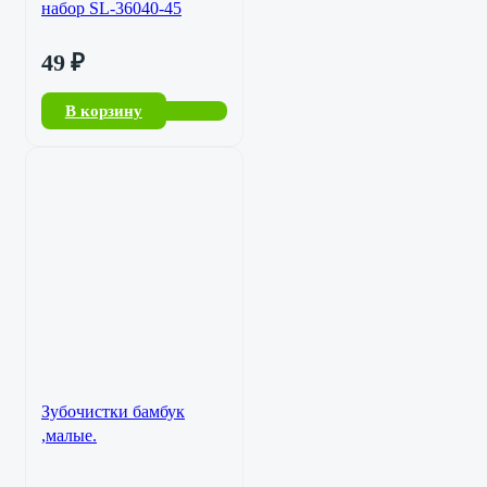
набор SL-36040-45
49
₽
В корзину
Зубочистки бамбук
,малые.