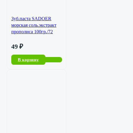
Зуб.паста SADOER
морская соль.экстракт
прополиса 100гр./72
49
₽
В корзину