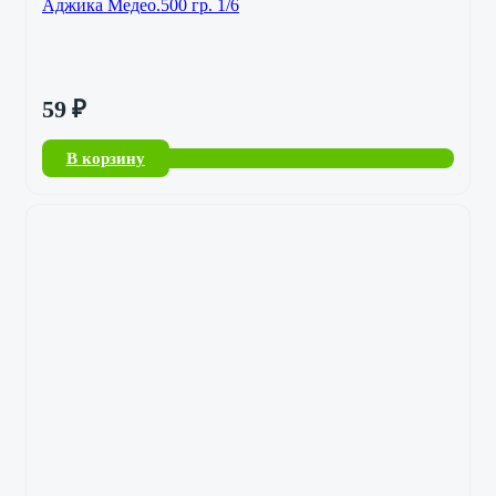
Аджика Медео.500 гр. 1/6
59
₽
В корзину