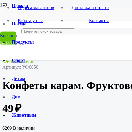
Одежда
Адреса магазинов
Доставка и оплата
Главная
Работа у нас
Контакты
Магазин
Посуда
Продукты и напитки
Конфеты и печенье
Конфеты карам. Фруктово-ягодная 200г./16
Продукты
Каталог
Спорт
6269 В наличии
Артикул:
УФ6850
Детям
Конфеты карам. Фруктово
Дом
49
₽
Животным
6269 В наличии