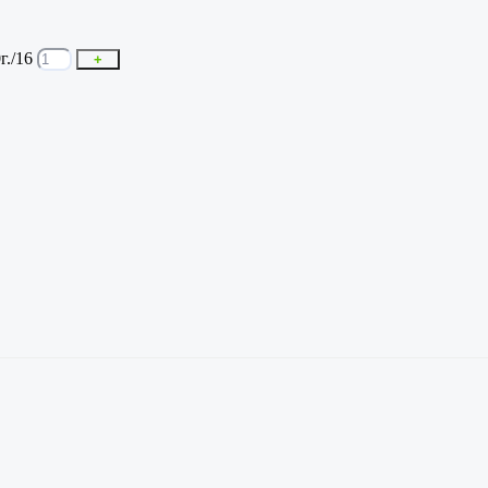
г./16
+