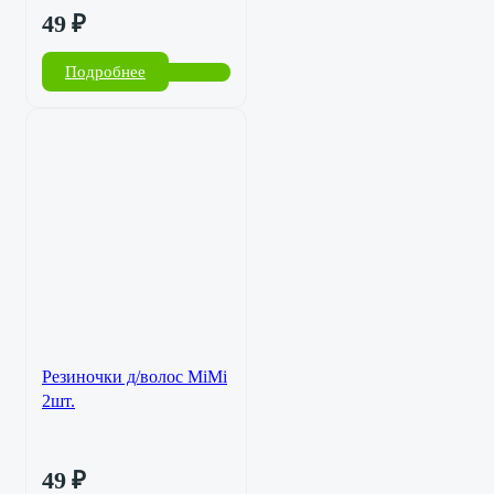
49
₽
Подробнее
Резиночки д/волос MiMi
2шт.
49
₽