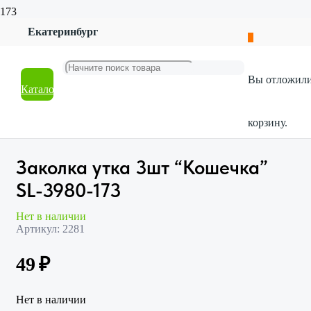
Екатеринбург
Главная
Магазин
Красота и гигиена
Вы отложил
Аксессуары
Каталог
Заколка утка 3шт “Кошечка” SL-3980-173
корзину.
Заколка утка 3шт “Кошечка”
SL-3980-173
Нет в наличии
Артикул:
2281
49
₽
Нет в наличии