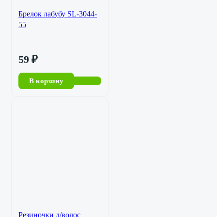
Брелок лабубу SL-3044-
55
59
₽
В корзину
Резиночки д/волос