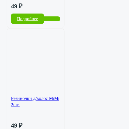
49
₽
Подробнее
Резиночки д/волос MiMi
2шт.
49
₽