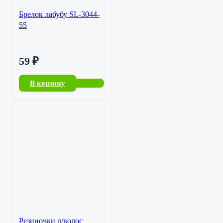
Брелок лабубу SL-3044-
55
59
₽
В корзину
Резиночки д/волос