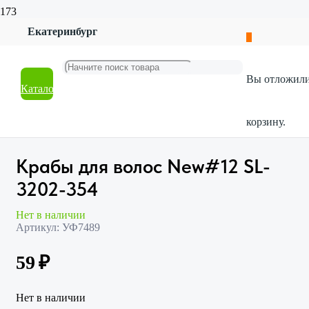
Екатеринбург
Главная
Магазин
Красота и гигиена
Вы отложил
Аксессуары
Каталог
Крабы для волос New#12 SL-3202-354
корзину.
Крабы для волос New#12 SL-
3202-354
Нет в наличии
Артикул:
УФ7489
59
₽
Нет в наличии