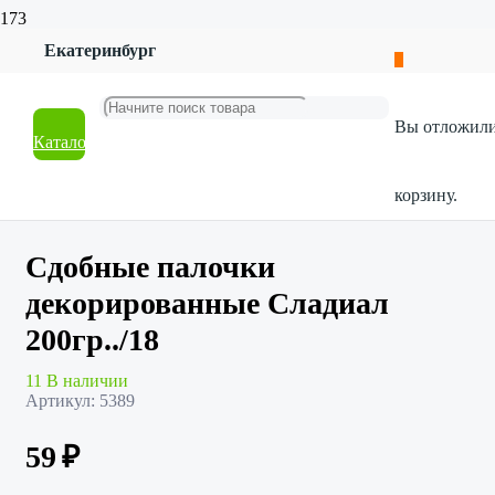
Екатеринбург
Главная
Магазин
Продукты и напитки
Вы отложил
Конфеты и печенье
Каталог
Сдобные палочки декорированные Сладиал 200гр../18
корзину.
Сдобные палочки
декорированные Сладиал
200гр../18
11 В наличии
Артикул:
5389
59
₽