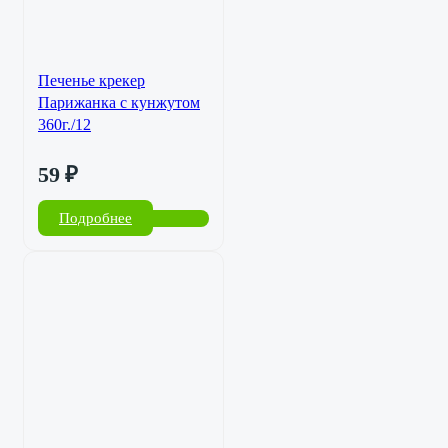
Печенье крекер
Парижанка с кунжутом
360г./12
59
₽
Подробнее