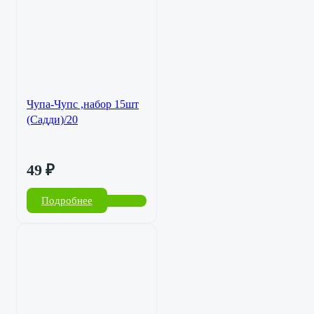
Чупа-Чупс ,набор 15шт
(Садди)/20
49
₽
Подробнее