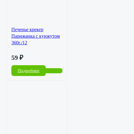
Печенье крекер
Парижанка с кунжутом
360г./12
59
₽
Подробнее