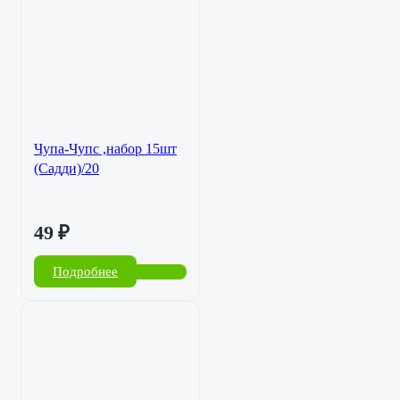
Чупа-Чупс ,набор 15шт
(Садди)/20
49
₽
Подробнее