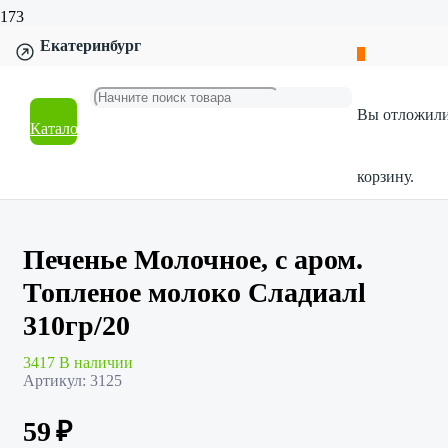
Екатеринбург
Главная
Магазин
Продукты и напитки
Вы отложил
Конфеты и печенье
Каталог
Печенье Молочное, с аром. Топленое молоко Сладиалl
310гр/20
корзину.
Печенье Молочное, с аром.
Топленое молоко Сладиалl
310гр/20
3417 В наличии
Артикул:
3125
59
₽