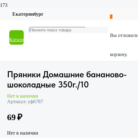
Екатеринбург
Главная
Магазин
Продукты и напитки
Вы отложил
Конфеты и печенье
Каталог
Пряники Домашние бананово- шоколадные 350г./10
корзину.
Пряники Домашние бананово-
шоколадные 350г./10
Нет в наличии
Артикул:
уф6787
69
₽
Нет в наличии