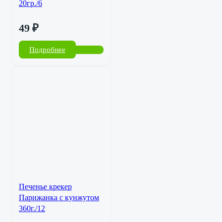
20гр./6
49
₽
Подробнее
Печенье крекер
Парижанка с кунжутом
360г./12