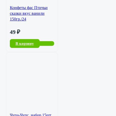
Конфеты фас Птичьи
сказки вкус ванили
150гр./24
49
₽
В корзину
Чупа-Чупс ,набор 15шт