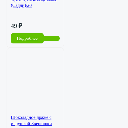
(Садди)/20
49
₽
Подробнее
Шоколадное драже с
игрушкой Зверюшки