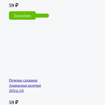
59
₽
Подробнее
Печенье сахарное
Ананасные колечки
265гр./16
59
₽