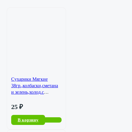
Сухарики Мягкие
38гр.,колбаски,сметана
и зелень,холод.с
хреном/32
25
₽
В корзину