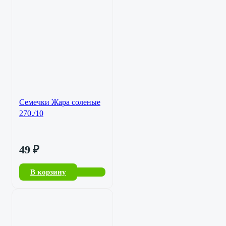
Семечки Жара соленые
270./10
49
₽
В корзину