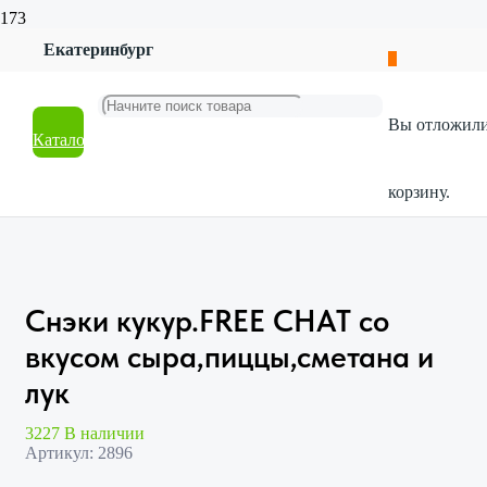
Екатеринбург
Главная
Магазин
Продукты и напитки
Вы отложил
Снеки
Каталог
Снэки кукур.FREE CHAT со вкусом сыра,пиццы,сметана
и лук
корзину.
Снэки кукур.FREE CHAT со
вкусом сыра,пиццы,сметана и
лук
3227 В наличии
Артикул:
2896