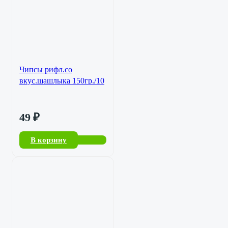
Чипсы рифл.со
вкус.шашлыка 150гр./10
49
₽
В корзину