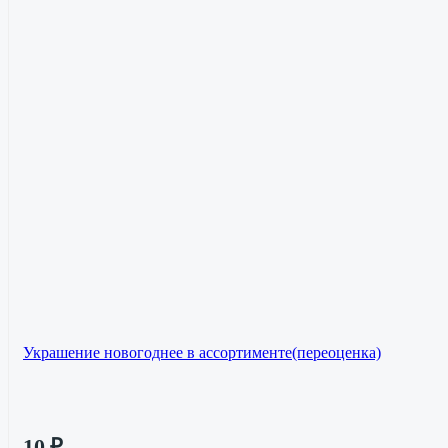
Украшение новогоднее в ассортименте(переоценка)
10
₽