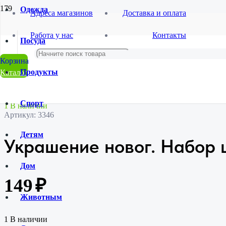
Одежда
Адреса магазинов
Доставка и оплата
Главная
Работа у нас
Контакты
Магазин
Посуда
Новый Год
Елочные украшения,новогодняя атрибутика
Украшение новог. Набор шаров 84/42
Продукты
Каталог
Спорт
1 В наличии
Артикул:
3346
Детям
Украшение новог. Набор 
Дом
149
₽
Животным
1 В наличии