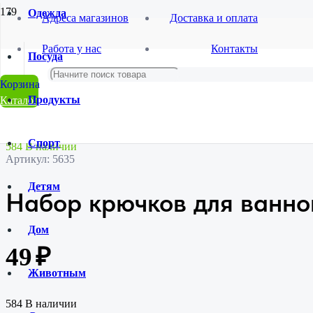
Одежда
Адреса магазинов
Доставка и оплата
Главная
Работа у нас
Контакты
Магазин
Посуда
Товары для дома
Туалетная комната
Набор крючков для ванной 3шт. SL-50720-47
Продукты
Каталог
Спорт
584 В наличии
Артикул:
5635
Детям
Набор крючков для ванно
Дом
49
₽
Животным
584 В наличии