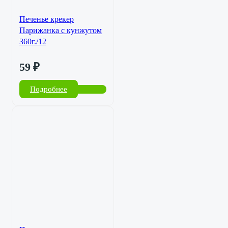
Печенье крекер
Парижанка с кунжутом
360г./12
59
₽
Подробнее