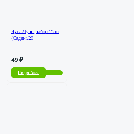
Чупа-Чупс ,набор 15шт
(Садди)/20
49
₽
Подробнее